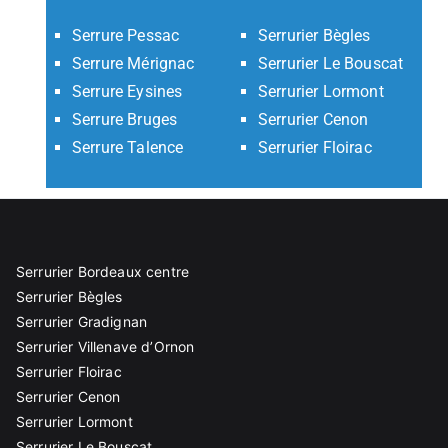
Serrure Pessac
Serrurier Bègles
Serrure Mérignac
Serrurier Le Bouscat
Serrure Eysines
Serrurier Lormont
Serrure Bruges
Serrurier Cenon
Serrure Talence
Serrurier Floirac
Serrurier Bordeaux centre
Serrurier Bègles
Serrurier Gradignan
Serrurier Villenave d’Ornon
Serrurier Floirac
Serrurier Cenon
Serrurier Lormont
Serrurier Le Bouscat