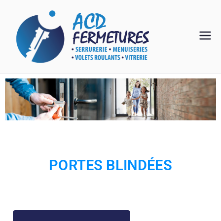
acd
expert en
fermetures
ferm
eture
s
PORTES BLINDÉES