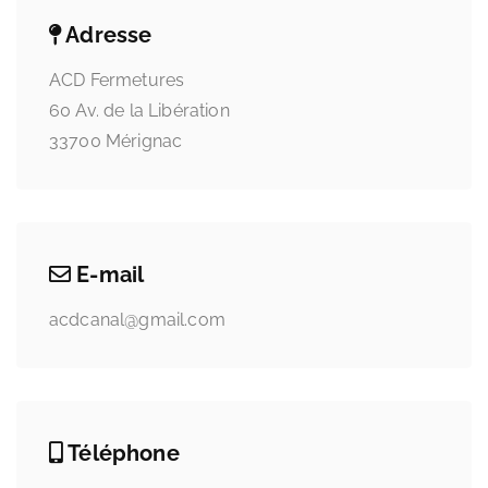
Adresse
ACD Fermetures
60 Av. de la Libération
33700 Mérignac
E-mail
acdcanal@gmail.com
Téléphone